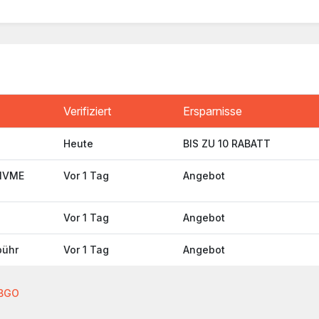
Verifiziert
Ersparnisse
Heute
BIS ZU 10 RABATT
 NVME
Vor 1 Tag
Angebot
Vor 1 Tag
Angebot
bühr
Vor 1 Tag
Angebot
BGO