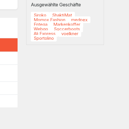
Ausgewählte Geschäfte
Siroko
ShaktiMat
Momox Fashion
medpex
Entega
Markenkoffer
Webgo
Soccerboots
Ali Express
voelkner
Sportolino