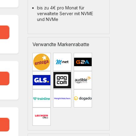
bis zu 4€ pro Monat für
verwaltete Server mit NVME
und NVMe
eal
Verwandte Markenrabatte
eal
eal