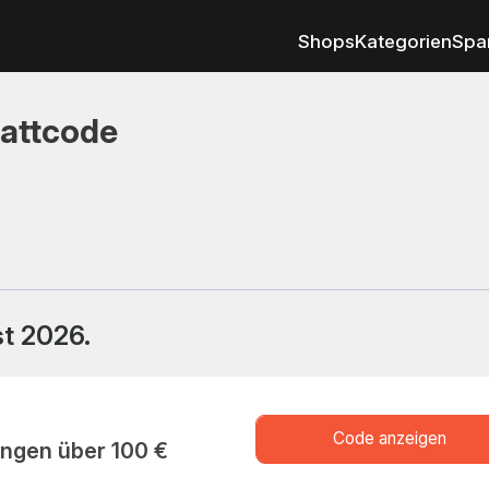
Shops
Kategorien
Spa
attcode
t 2026.
XXXXK
Code anzeigen
ungen über 100 €