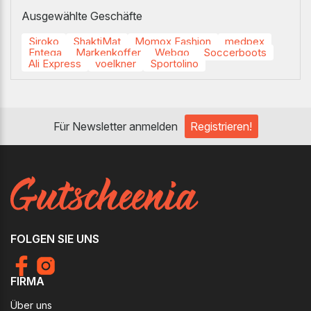
Ausgewählte Geschäfte
Siroko
ShaktiMat
Momox Fashion
medpex
Entega
Markenkoffer
Webgo
Soccerboots
Ali Express
voelkner
Sportolino
Für Newsletter anmelden
Registrieren!
FOLGEN SIE UNS
FIRMA
Über uns