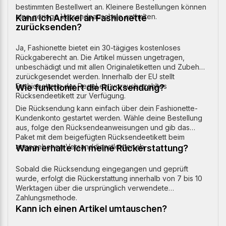
bestimmten Bestellwert an. Kleinere Bestellungen können
eine geringe Versandpauschale enthalten.
Kann ich Artikel an Fashionette
zurücksenden?
Ja, Fashionette bietet ein 30-tägiges kostenloses
Rückgaberecht an. Die Artikel müssen ungetragen,
unbeschädigt und mit allen Originaletiketten und Zubehör
zurückgesendet werden. Innerhalb der EU stellt
Fashionette in der Regel ein vorausbezahltes
Wie funktioniert die Rücksendung?
Rücksendeetikett zur Verfügung.
Die Rücksendung kann einfach über dein Fashionette-
Kundenkonto gestartet werden. Wähle deine Bestellung
aus, folge den Rücksendeanweisungen und gib das
Paket mit dem beigefügten Rücksendeetikett beim
angegebenen Versanddienstleister ab.
Wann erhalte ich meine Rückerstattung?
Sobald die Rücksendung eingegangen und geprüft
wurde, erfolgt die Rückerstattung innerhalb von 7 bis 10
Werktagen über die ursprünglich verwendete
Zahlungsmethode.
Kann ich einen Artikel umtauschen?