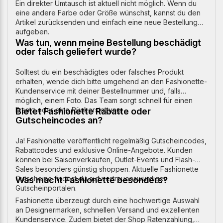
Ein direkter Umtausch ist aktuell nicht möglich. Wenn du
eine andere Farbe oder Größe wünschst, kannst du den
Artikel zurücksenden und einfach eine neue Bestellung
aufgeben.
Was tun, wenn meine Bestellung beschädigt
oder falsch geliefert wurde?
Solltest du ein beschädigtes oder falsches Produkt
erhalten, wende dich bitte umgehend an den Fashionette-
Kundenservice mit deiner Bestellnummer und, falls
möglich, einem Foto. Das Team sorgt schnell für einen
Ersatz oder eine Rückerstattung.
Bietet Fashionette Rabatte oder
Gutscheincodes an?
Ja! Fashionette veröffentlicht regelmäßig Gutscheincodes,
Rabattcodes und exklusive Online-Angebote. Kunden
können bei Saisonverkäufen, Outlet-Events und Flash-
Sales besonders günstig shoppen. Aktuelle Fashionette
Gutscheine findest du auf vertrauenswürdigen
Was macht Fashionette besonders?
Gutscheinportalen.
Fashionette überzeugt durch eine hochwertige Auswahl
an Designermarken, schnellen Versand und exzellenten
Kundenservice. Zudem bietet der Shop Ratenzahlung,