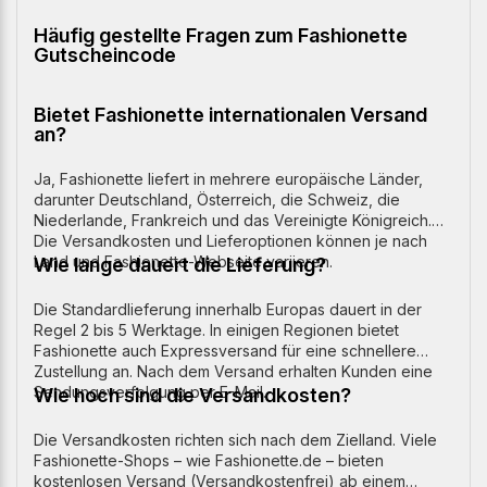
Häufig gestellte Fragen zum Fashionette
Gutscheincode
Bietet Fashionette internationalen Versand
an?
Ja, Fashionette liefert in mehrere europäische Länder,
darunter Deutschland, Österreich, die Schweiz, die
Niederlande, Frankreich und das Vereinigte Königreich.
Die Versandkosten und Lieferoptionen können je nach
Land und Fashionette-Webseite variieren.
Wie lange dauert die Lieferung?
Die Standardlieferung innerhalb Europas dauert in der
Regel 2 bis 5 Werktage. In einigen Regionen bietet
Fashionette auch Expressversand für eine schnellere
Zustellung an. Nach dem Versand erhalten Kunden eine
Sendungsverfolgung per E-Mail.
Wie hoch sind die Versandkosten?
Die Versandkosten richten sich nach dem Zielland. Viele
Fashionette-Shops – wie Fashionette.de – bieten
kostenlosen Versand (Versandkostenfrei) ab einem