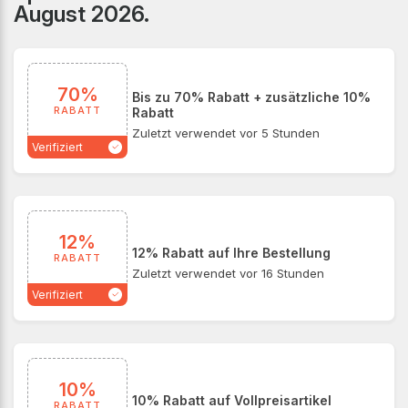
August 2026.
verifizierten Fashionette Gutscheincodes und
exklusiven Rabattaktionen können Kunden ihre
Lieblingsdesigns zu attraktiven Preisen sichern.
70%
Bis zu 70% Rabatt + zusätzliche 10%
RABATT
Rabatt
Zuletzt verwendet vor 5 Stunden
Verifiziert
12%
12% Rabatt auf Ihre Bestellung
RABATT
Zuletzt verwendet vor 16 Stunden
Verifiziert
10%
10% Rabatt auf Vollpreisartikel
RABATT