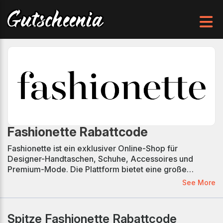
Fashionette Rabattcode
Fashionette ist ein exklusiver Online-Shop für
Designer-Handtaschen, Schuhe, Accessoires und
Premium-Mode. Die Plattform bietet eine große
Auswahl an Luxusmarken wie Gucci, Prada, Michael
See More
Kors und vielen mehr – perfekt für stilbewusste
Trendsetter. Mit schneller Lieferung, geprüfter Echtheit
und regelmäßig neuen Kollektionen wird das
Spitze Fashionette Rabattcode
Shopping-Erlebnis bei Fashionette zum Genuss. Mit