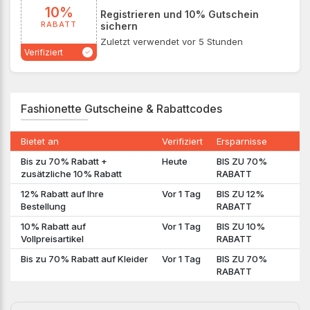
10%
Registrieren und 10% Gutschein
RABATT
sichern
Zuletzt verwendet vor 5 Stunden
Verifiziert
Fashionette Gutscheine & Rabattcodes
Bietet an
Verifiziert
Ersparnisse
Bis zu 70% Rabatt +
Heute
BIS ZU 70%
zusätzliche 10% Rabatt
RABATT
12% Rabatt auf Ihre
Vor 1 Tag
BIS ZU 12%
Bestellung
RABATT
10% Rabatt auf
Vor 1 Tag
BIS ZU 10%
Vollpreisartikel
RABATT
Bis zu 70% Rabatt auf Kleider
Vor 1 Tag
BIS ZU 70%
RABATT