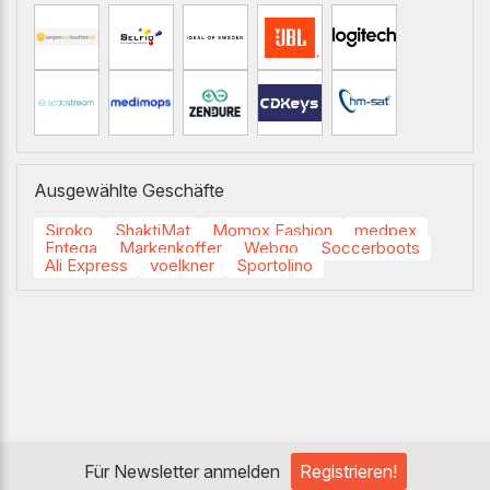
Ausgewählte Geschäfte
Siroko
ShaktiMat
Momox Fashion
medpex
Entega
Markenkoffer
Webgo
Soccerboots
Ali Express
voelkner
Sportolino
Für Newsletter anmelden
Registrieren!