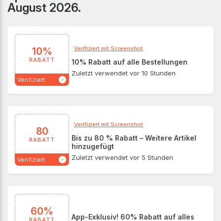
August 2026.
Kollektionen auf den Markt. Mit verifizierten
BoohooMAN Gutscheincodes und exklusiven
Rabattaktionen können Kunden ihre Lieblingsstyles zu
besonders günstigen Preisen shoppen.
Verifiziert mit Screenshot
10%
RABATT
10% Rabatt auf alle Bestellungen
Zuletzt verwendet vor 10 Stunden
Verifiziert
Verifiziert mit Screenshot
80
Bis zu 80 % Rabatt – Weitere Artikel
RABATT
hinzugefügt
Zuletzt verwendet vor 5 Stunden
Verifiziert
60%
App-Exklusiv! 60% Rabatt auf alles
RABATT