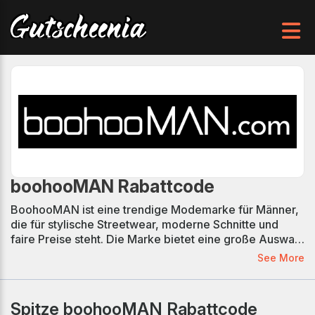
boohooMAN Rabattcode
BoohooMAN ist eine trendige Modemarke für Männer,
die für stylische Streetwear, moderne Schnitte und
faire Preise steht. Die Marke bietet eine große Auswahl
an Kleidung – von Hoodies und Jogginghosen bis hin zu
See More
Jeans, T-Shirts und Accessoires – perfekt für
modebewusste Männer, die ihren eigenen Stil leben
wollen. BoohooMAN kombiniert aktuelle Trends mit
Spitze boohooMAN Rabattcode
urbanem Lifestyle und bringt regelmäßig neue