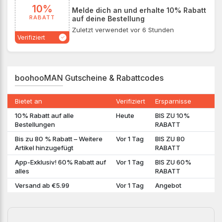
10%
Melde dich an und erhalte 10% Rabatt
RABATT
auf deine Bestellung
Zuletzt verwendet vor 6 Stunden
Verifiziert
boohooMAN Gutscheine & Rabattcodes
Bietet an
Verifiziert
Ersparnisse
10% Rabatt auf alle
Heute
BIS ZU 10%
Bestellungen
RABATT
Bis zu 80 % Rabatt – Weitere
Vor 1 Tag
BIS ZU 80
Artikel hinzugefügt
RABATT
App-Exklusiv! 60% Rabatt auf
Vor 1 Tag
BIS ZU 60%
alles
RABATT
Versand ab €5.99
Vor 1 Tag
Angebot