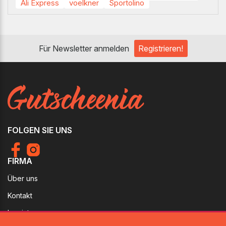
Ali Express
voelkner
Sportolino
Für Newsletter anmelden
Registrieren!
FOLGEN SIE UNS
FIRMA
Über uns
Kontakt
Imprint
RECHTLICHES