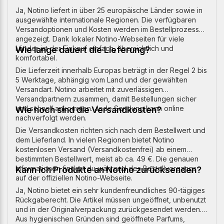
Ja, Notino liefert in über 25 europäische Länder sowie in
ausgewählte internationale Regionen. Die verfügbaren
Versandoptionen und Kosten werden im Bestellprozess
angezeigt. Dank lokaler Notino-Webseiten für viele
Länder ist der Einkauf einfach, übersichtlich und
Wie lange dauert die Lieferung?
komfortabel.
Die Lieferzeit innerhalb Europas beträgt in der Regel 2 bis
5 Werktage, abhängig vom Land und der gewählten
Versandart. Notino arbeitet mit zuverlässigen
Versandpartnern zusammen, damit Bestellungen sicher
und schnell ankommen. Jede Sendung kann online
Wie hoch sind die Versandkosten?
nachverfolgt werden.
Die Versandkosten richten sich nach dem Bestellwert und
dem Lieferland. In vielen Regionen bietet Notino
kostenlosen Versand (Versandkostenfrei) ab einem
bestimmten Bestellwert, meist ab ca. 49 €. Die genauen
Informationen findest du während des Bestellvorgangs
Kann ich Produkte an Notino zurücksenden?
auf der offiziellen Notino-Webseite.
Ja, Notino bietet ein sehr kundenfreundliches 90-tägiges
Rückgaberecht. Die Artikel müssen ungeöffnet, unbenutzt
und in der Originalverpackung zurückgesendet werden.
Aus hygienischen Gründen sind geöffnete Parfums,