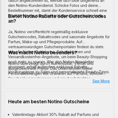
falsch angekommen ist, wende dich bitte umgehend an
den Notino-Kundendienst. Schicke Fotos und deine
Bestellnummer mit, damit der Kundenservice schnell eine
Ersatzlieferung oder Rückerstattung veranlassen kann.
Bietet Notino Rabatte oder Gutscheincodes
an?
Ja, Notino veröffentlicht regelmäßig exklusive
Gutscheincodes, Rabattcodes und saisonale Angebote für
Parfum, Make-up und Pflegeprodukte. Auf
vertrauenswürdigen Gutscheinportalen findest du stets
aktuelle Notino Gutscheine, Rabattaktionen und
Was macht Notino besonders?
Versandkostenfrei-Angebote, um beim Beauty-Shopping
noch mehr zu sparen. Wer den Notino Newsletter
Notino überzeugt durch Authentizität, Vielfalt und
abonniert, erhält außerdem exklusive Rabatte,
ausgezeichnete Preise. Das Unternehmen bietet
Vorabzugänge zu Sales und personalisierte Beauty-Tipps.
Personalisierungen wie Gravuren auf Parfums, stilvolle
Geschenkverpackungen und ein durchdachtes
See More
Einkaufserlebnis für Beauty-Fans. Mit Millionen
zufriedenen Kunden in ganz Europa und einem stetig
wachsenden Sortiment ist Notino einer der führenden
Online-Shops für Parfum und Kosmetik.
Heute am besten Notino Gutscheine
Valentinstags-Aktion! 30% Rabatt auf Parfums und