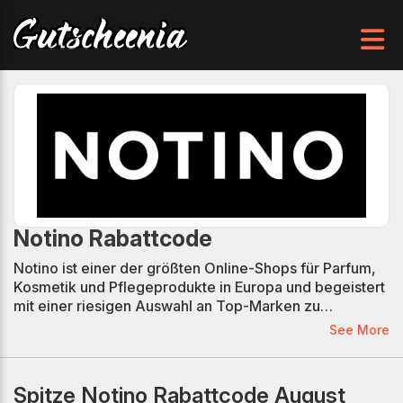
Notino Rabattcode
Notino ist einer der größten Online-Shops für Parfum,
Kosmetik und Pflegeprodukte in Europa und begeistert
mit einer riesigen Auswahl an Top-Marken zu
günstigen Preisen. Ob luxuriöse Düfte, Make-up oder
See More
Hautpflege – bei Notino finden Kunden alles für ihre
persönliche Beauty-Routine. Mit verifizierten Notino
Gutscheincodes und regelmäßigen Rabattaktionen
Spitze Notino Rabattcode August
lässt sich beim Einkauf zusätzlich sparen und