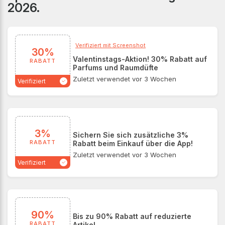
2026.
hochwertige Produkte werden noch erschwinglicher.
Verifiziert mit Screenshot
30%
Valentinstags-Aktion! 30% Rabatt auf
RABATT
Parfums und Raumdüfte
Zuletzt verwendet vor 3 Wochen
Verifiziert
3%
Sichern Sie sich zusätzliche 3%
RABATT
Rabatt beim Einkauf über die App!
Zuletzt verwendet vor 3 Wochen
Verifiziert
90%
Bis zu 90% Rabatt auf reduzierte
RABATT
Artikel