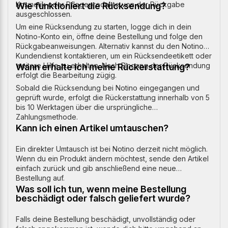
Kosmetik oder Pflegeprodukte von der Rückgabe
Wie funktioniert die Rücksendung?
ausgeschlossen.
Um eine Rücksendung zu starten, logge dich in dein
Notino-Konto ein, öffne deine Bestellung und folge den
Rückgabeanweisungen. Alternativ kannst du den Notino-
Kundendienst kontaktieren, um ein Rücksendeetikett oder
weitere Hilfe zu erhalten. Nach Eingang der Rücksendung
Wann erhalte ich meine Rückerstattung?
erfolgt die Bearbeitung zügig.
Sobald die Rücksendung bei Notino eingegangen und
geprüft wurde, erfolgt die Rückerstattung innerhalb von 5
bis 10 Werktagen über die ursprüngliche
Zahlungsmethode.
Kann ich einen Artikel umtauschen?
Ein direkter Umtausch ist bei Notino derzeit nicht möglich.
Wenn du ein Produkt ändern möchtest, sende den Artikel
einfach zurück und gib anschließend eine neue
Bestellung auf.
Was soll ich tun, wenn meine Bestellung
beschädigt oder falsch geliefert wurde?
Falls deine Bestellung beschädigt, unvollständig oder