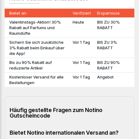
Bietet an
Verifiziert
Ersparnisse
Valentinstags-Aktion! 30%
Heute
BIS ZU 30%
Rabatt auf Parfums und
RABATT
Raumdüfte
Sichern Sie sich zusätzliche
Vor 1 Tag
BIS ZU 3%
3% Rabatt beim Einkauf über
RABATT
die App!
Bis zu 90% Rabatt auf
Vor 1 Tag
BIS ZU 90%
reduzierte Artikel
RABATT
Kostenloser Versand für alle
Vor 1 Tag
Angebot
Bestellungen
Häufig gestellte Fragen zum Notino
Gutscheincode
Bietet Notino internationalen Versand an?