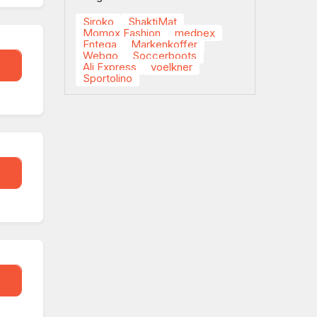
Siroko
ShaktiMat
Momox Fashion
medpex
Entega
Markenkoffer
Webgo
Soccerboots
eal
Ali Express
voelkner
Sportolino
eal
eal