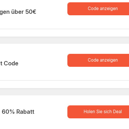
XXXXT
Code anzeigen
ngen über 50€
XXXXI
Code anzeigen
it Code
store.D
u 60% Rabatt
Holen Sie sich Deal