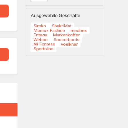
eal
Ausgewählte Geschäfte
Siroko
ShaktiMat
Momox Fashion
medpex
Entega
Markenkoffer
Webgo
Soccerboots
Ali Express
voelkner
Sportolino
eal