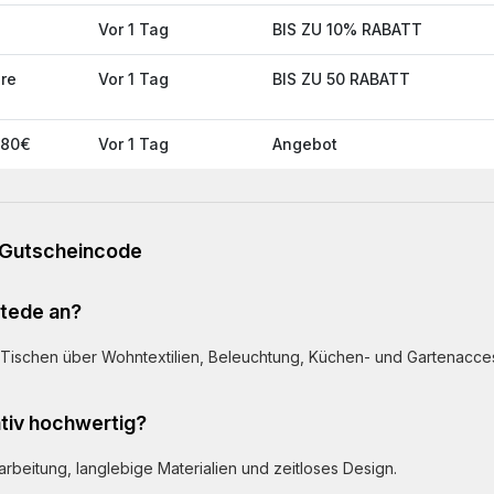
Vor 1 Tag
BIS ZU 10% RABATT
hre
Vor 1 Tag
BIS ZU 50 RABATT
 80€
Vor 1 Tag
Angebot
e Gutscheincode
stede an?
Tischen über Wohntextilien, Beleuchtung, Küchen- und Gartenacce
ativ hochwertig?
arbeitung, langlebige Materialien und zeitloses Design.