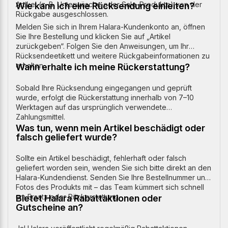
Artikel (z. B. Unterwäsche oder Sale-Produkte) von der
Wie kann ich eine Rücksendung einleiten?
Rückgabe ausgeschlossen.
Melden Sie sich in Ihrem Halara-Kundenkonto an, öffnen
Sie Ihre Bestellung und klicken Sie auf „Artikel
zurückgeben“. Folgen Sie den Anweisungen, um Ihr
Rücksendeetikett und weitere Rückgabeinformationen zu
erhalten.
Wann erhalte ich meine Rückerstattung?
Sobald Ihre Rücksendung eingegangen und geprüft
wurde, erfolgt die Rückerstattung innerhalb von 7–10
Werktagen auf das ursprünglich verwendete
Zahlungsmittel.
Was tun, wenn mein Artikel beschädigt oder
falsch geliefert wurde?
Sollte ein Artikel beschädigt, fehlerhaft oder falsch
geliefert worden sein, wenden Sie sich bitte direkt an den
Halara-Kundendienst. Senden Sie Ihre Bestellnummer und
Fotos des Produkts mit – das Team kümmert sich schnell
um Ersatz oder Rückerstattung.
Bietet Halara Rabattaktionen oder
Gutscheine an?