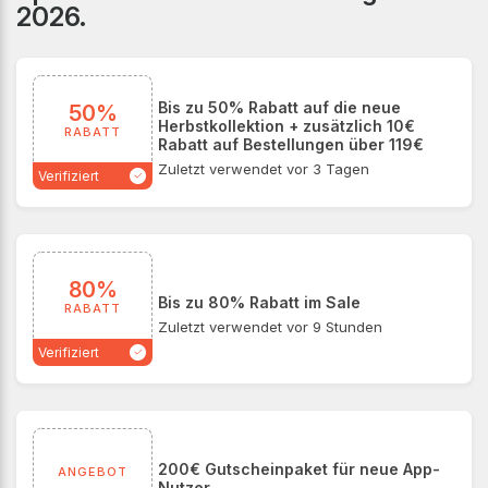
2026.
Gutscheincodes und exklusiven Rabattaktionen können
Kundinnen ihre Lieblingslooks zu noch günstigeren
Preisen shoppen.
Bis zu 50% Rabatt auf die neue
50%
Herbstkollektion + zusätzlich 10€
RABATT
Rabatt auf Bestellungen über 119€
Zuletzt verwendet vor 3 Tagen
Verifiziert
80%
Bis zu 80% Rabatt im Sale
RABATT
Zuletzt verwendet vor 9 Stunden
Verifiziert
200€ Gutscheinpaket für neue App-
ANGEBOT
Nutzer