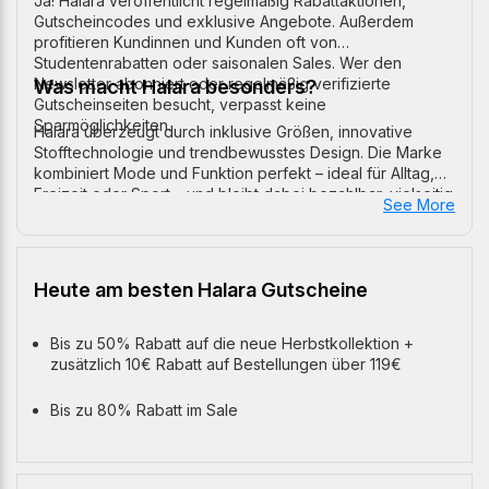
Ja! Halara veröffentlicht regelmäßig Rabattaktionen,
Gutscheincodes und exklusive Angebote. Außerdem
profitieren Kundinnen und Kunden oft von
Studentenrabatten oder saisonalen Sales. Wer den
Newsletter abonniert oder regelmäßig verifizierte
Was macht Halara besonders?
Gutscheinseiten besucht, verpasst keine
Sparmöglichkeiten.
Halara überzeugt durch inklusive Größen, innovative
Stofftechnologie und trendbewusstes Design. Die Marke
kombiniert Mode und Funktion perfekt – ideal für Alltag,
Freizeit oder Sport – und bleibt dabei bezahlbar, vielseitig
See More
und modern.
Heute am besten Halara Gutscheine
Bis zu 50% Rabatt auf die neue Herbstkollektion +
zusätzlich 10€ Rabatt auf Bestellungen über 119€
Bis zu 80% Rabatt im Sale