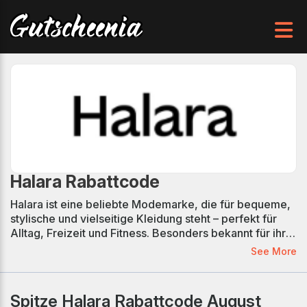
Halara Rabattcode
Halara ist eine beliebte Modemarke, die für bequeme,
stylische und vielseitige Kleidung steht – perfekt für
Alltag, Freizeit und Fitness. Besonders bekannt für ihre
trendigen Leggings, Kleider und Activewear,
See More
kombiniert Halara modisches Design mit hohem
Tragekomfort. Mit regelmäßigen Kollektionen und
großer Farbauswahl spricht die Marke modebewusste
Spitze Halara Rabattcode August
Frauen weltweit an. Mit verifizierten Halara