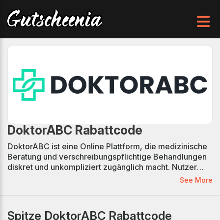
DoktorABC Rabattcode
DoktorABC ist eine Online Plattform, die medizinische
Beratung und verschreibungspflichtige Behandlungen
diskret und unkompliziert zugänglich macht. Nutzer
können ihre Anliegen digital prüfen lassen und erhalten
See More
bei Eignung eine passende Behandlung durch
zugelassene Ärzte. Der Service richtet sich an alle, die
Wert auf Privatsphäre, Zeitersparnis und einen
Spitze DoktorABC Rabattcode
einfachen Ablauf legen. Zudem gibt es gelegentlich