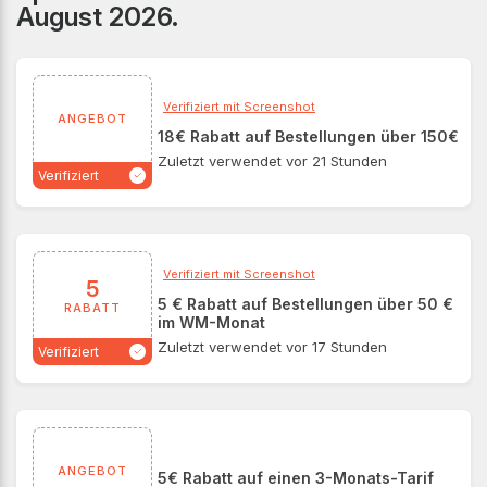
August 2026.
Aktionen oder Vorteile, mit denen sich bestimmte
Behandlungen günstiger in Anspruch nehmen lassen.
Verifiziert mit Screenshot
ANGEBOT
18€ Rabatt auf Bestellungen über 150€
Zuletzt verwendet vor 21 Stunden
Verifiziert
Verifiziert mit Screenshot
5
5 € Rabatt auf Bestellungen über 50 €
RABATT
im WM-Monat
Zuletzt verwendet vor 17 Stunden
Verifiziert
ANGEBOT
5€ Rabatt auf einen 3-Monats-Tarif