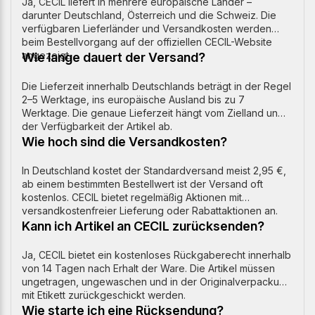
Ja, CECIL liefert in mehrere europäische Länder –
darunter Deutschland, Österreich und die Schweiz. Die
verfügbaren Lieferländer und Versandkosten werden
beim Bestellvorgang auf der offiziellen CECIL-Website
angezeigt.
Wie lange dauert der Versand?
Die Lieferzeit innerhalb Deutschlands beträgt in der Regel
2–5 Werktage, ins europäische Ausland bis zu 7
Werktage. Die genaue Lieferzeit hängt vom Zielland und
der Verfügbarkeit der Artikel ab.
Wie hoch sind die Versandkosten?
In Deutschland kostet der Standardversand meist 2,95 €,
ab einem bestimmten Bestellwert ist der Versand oft
kostenlos. CECIL bietet regelmäßig Aktionen mit
versandkostenfreier Lieferung oder Rabattaktionen an.
Kann ich Artikel an CECIL zurücksenden?
Ja, CECIL bietet ein kostenloses Rückgaberecht innerhalb
von 14 Tagen nach Erhalt der Ware. Die Artikel müssen
ungetragen, ungewaschen und in der Originalverpackung
mit Etikett zurückgeschickt werden.
Wie starte ich eine Rücksendung?