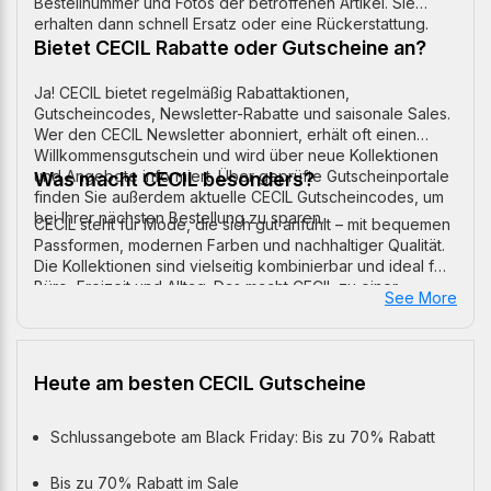
Bestellnummer und Fotos der betroffenen Artikel. Sie
erhalten dann schnell Ersatz oder eine Rückerstattung.
Bietet CECIL Rabatte oder Gutscheine an?
Ja! CECIL bietet regelmäßig Rabattaktionen,
Gutscheincodes, Newsletter-Rabatte und saisonale Sales.
Wer den CECIL Newsletter abonniert, erhält oft einen
Willkommensgutschein und wird über neue Kollektionen
und Angebote informiert. Über geprüfte Gutscheinportale
Was macht CECIL besonders?
finden Sie außerdem aktuelle CECIL Gutscheincodes, um
bei Ihrer nächsten Bestellung zu sparen.
CECIL steht für Mode, die sich gut anfühlt – mit bequemen
Passformen, modernen Farben und nachhaltiger Qualität.
Die Kollektionen sind vielseitig kombinierbar und ideal für
Büro, Freizeit und Alltag. Das macht CECIL zu einer
See More
beliebten Marke für Frauen, die Wert auf Stil und Komfort
legen.
Heute am besten CECIL Gutscheine
Schlussangebote am Black Friday: Bis zu 70% Rabatt
Bis zu 70% Rabatt im Sale