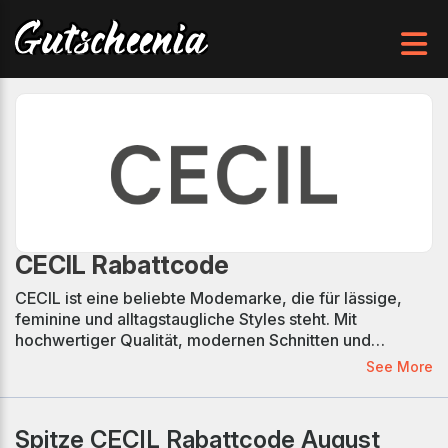
CECIL Rabattcode
CECIL ist eine beliebte Modemarke, die für lässige,
feminine und alltagstaugliche Styles steht. Mit
hochwertiger Qualität, modernen Schnitten und
frischen Farben bietet CECIL Mode, die Komfort und
See More
Stil perfekt kombiniert. Ob für Büro, Freizeit oder
besondere Anlässe – CECIL hat für jede Gelegenheit
das passende Outfit. Mit verifizierten CECIL
Spitze CECIL Rabattcode August
Gutscheincodes und attraktiven Rabattaktionen können