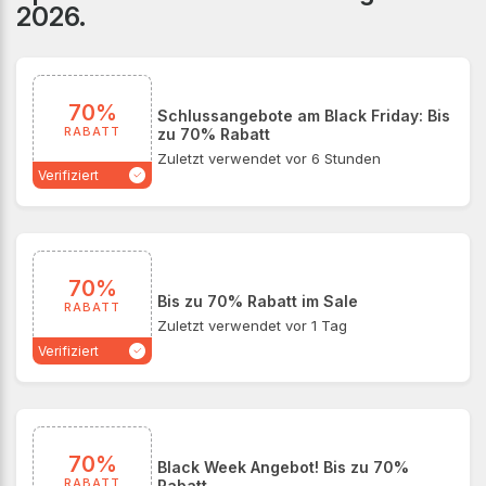
2026.
Kundinnen ihre Lieblingslooks zu besonders günstigen
Preisen shoppen.
70%
Schlussangebote am Black Friday: Bis
RABATT
zu 70% Rabatt
Zuletzt verwendet vor 6 Stunden
Verifiziert
70%
Bis zu 70% Rabatt im Sale
RABATT
Zuletzt verwendet vor 1 Tag
Verifiziert
70%
Black Week Angebot! Bis zu 70%
RABATT
Rabatt