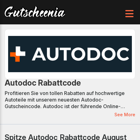
Autodoc Rabattcode
Profitieren Sie von tollen Rabatten auf hochwertige
Autoteile mit unserem neuesten Autodoc-
Gutscheincode. Autodoc ist der führende Online-
Händler für Autoteile in Europa. Autodoc bietet eine
See More
große Auswahl an Produkten zu günstigen Preisen,
darunter Stoßdämpfer, Federn, Klimaanlagen,
Heizungen, Reparatursätze und Motoröl. Die gute
Spitze Autodoc Rabattcode August
Nachricht ist, dass Sie mit unseren neuesten Autodoc-