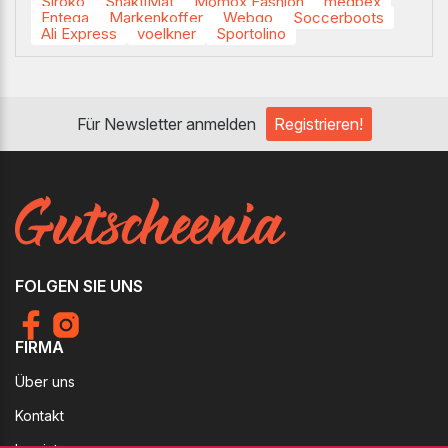
Siroko
ShaktiMat
Momox Fashion
medpex
Entega
Markenkoffer
Webgo
Soccerboots
Ali Express
voelkner
Sportolino
Für Newsletter anmelden
Registrieren!
FOLGEN SIE UNS
FIRMA
Über uns
Kontakt