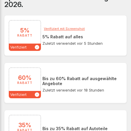
2026.
Rabattcodes viel Geld sparen und gleichzeitig Spaß
haben können, indem Sie unglaubliche Rabatte und
exklusive Sonderangebote nutzen. Mit diesen
fantastischen Rabattgutscheinen haben Sie die
Verifiziert mit Screenshot
perfekte Gelegenheit, hochwertige Autoteile zu einem
5%
erschwinglichen Preis zu kaufen.
RABATT
5% Rabatt auf alles
Zuletzt verwendet vor 5 Stunden
Verifiziert
60%
Bis zu 60% Rabatt auf ausgewählte
RABATT
Angebote
Zuletzt verwendet vor 18 Stunden
Verifiziert
35%
Bis zu 35% Rabatt auf Autoteile
RABATT