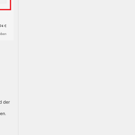
d der
en.