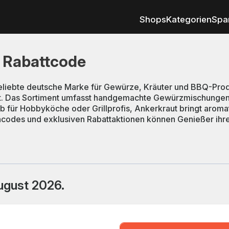
Shops
Kategorien
Spa
 Rabattcode
beliebte deutsche Marke für Gewürze, Kräuter und BBQ-Prod
eht. Das Sortiment umfasst handgemachte Gewürzmischunge
b für Hobbyköche oder Grillprofis, Ankerkraut bringt aromatis
ncodes und exklusiven Rabattaktionen können Genießer ihr
ugust 2026.