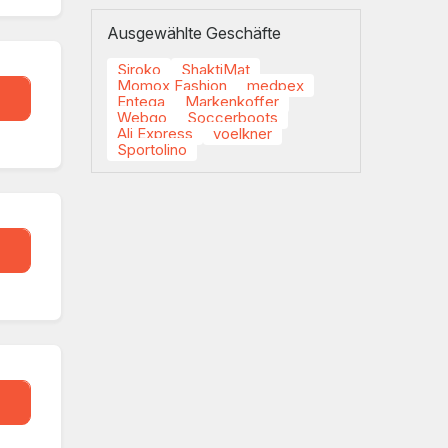
Ausgewählte Geschäfte
Siroko
ShaktiMat
Momox Fashion
medpex
eal
Entega
Markenkoffer
Webgo
Soccerboots
Ali Express
voelkner
Sportolino
eal
eal