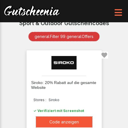
Sport & Outdoor Gutscheincodes
Sport
general.Filter 99 general.Offers
&
Outdoor
Verfügbare
Angebote
Info
Siroko: 20% Rabatt auf die gesamte
Gesamtangebote
Website
99
Bester
Stores :
Siroko
Rabatt
✓ Verifiziert mit Screenshot
17
general.OnlineDeals
82
Kostenloser
XXXXRAN
Code anzeigen