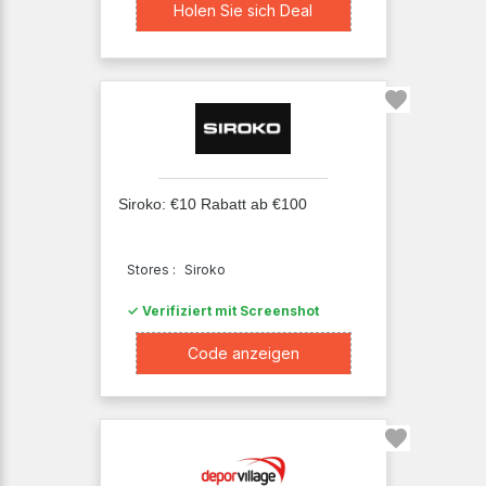
Holen Sie sich Deal
Holen Sie sich Deal
All4golf
Sportolino
Siroko
Siroko: €10 Rabatt ab €100
Stores :
Siroko
✓ Verifiziert mit Screenshot
XXXXger
Code anzeigen