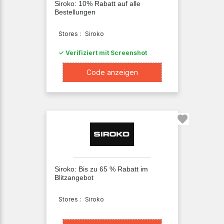
Siroko: 10% Rabatt auf alle
Coupon
Bike
Bestellungen
Warehouse
Anwenden
Stores :
Siroko
One
✓ Verifiziert mit Screenshot
Centercourt
XXXXk10
Code anzeigen
Raddiscount
JD
Sports
Motoin
Fahrrad24
Tennis
Point
Siroko: Bis zu 65 % Rabatt im
Blitzangebot
VerticalExtreme
Stores :
Siroko
Blue
Tomato